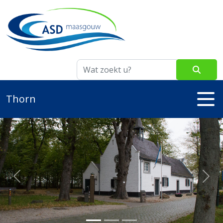
A
A
A
Thorn
Previous
Nex